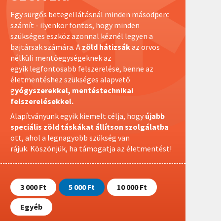
Egy sürgős betegellátásnál minden másodperc
számít - ilyenkor fontos, hogy minden
szükséges eszköz azonnal kéznél legyen a
bajtársak számára. A
zöld hátizsák
az orvos
nélküli mentőegységeknek az
egyik legfontosabb felszerelése, benne az
életmentéshez szükséges alapvető
g
yógyszerekkel, mentéstechnikai
felszerelésekkel.
Alapítványunk egyik kiemelt célja, hogy
újabb
speciális zöld táskákat állítson szolgálatba
ott, ahol a legnagyobb szükség van
rájuk.
Köszönjük, ha támogatja az életmentést!
3 000 Ft
5 000 Ft
10 000 Ft
Egyéb