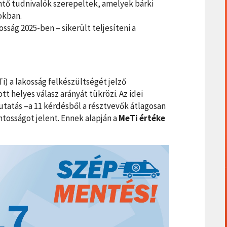
ntő tudnivalók szerepeltek, amelyek bárki
okban.
sság 2025-ben – sikerült teljesíteni a
i) a lakosság felkészültségét jelző
 helyes válasz arányát tükrözi. Az idei
tatás –a 11 kérdésből a résztvevők átlagosan
ntosságot jelent. Ennek alapján a
MeTi értéke