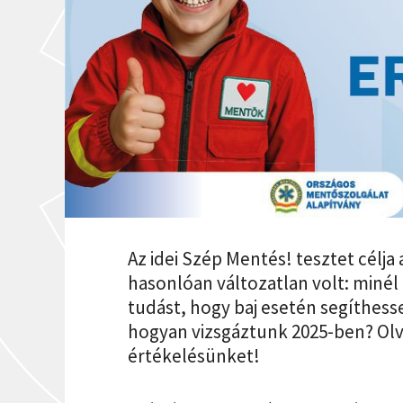
Az idei Szép Mentés! tesztet célja
hasonlóan változatlan volt: miné
tudást, hogy baj esetén segíthess
hogyan vizsgáztunk 2025-ben? Olva
értékelésünket!