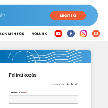
k!
SEGÍTEK!
SOK MENTŐK
RÓLUNK
Feliratkozás
*
kötelezően kitöltendő
*
E-mail cím