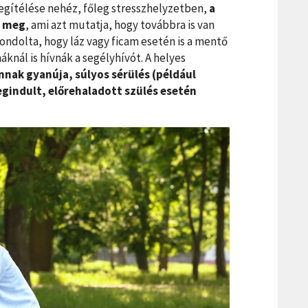
egítélése nehéz, főleg stresszhelyzetben,
a
e meg
, ami azt mutatja, hogy továbbra is van
ondolta, hogy láz vagy ficam esetén is a mentő
nál is hívnák a segélyhívót. A helyes
nnak gyanúja, súlyos sérülés (például
egindult, előrehaladott szülés esetén