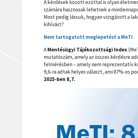
A kérdések között ezúttal is olyan életme
számára hasznosak lehetnek a mindennap
Most pedig lássuk, hogyan vizsgázott a lako
kihívást?
Nem tartogatott meglepetést a MeTi
A
Mentésügyi Tájékozottsági Index
(MeT
mutatószám, amely az összes kérdésre adott
felmérésben – amely nem reprezentatív ku
9,6-ra adtak helyes választ, ami 87%-os po
2025-ben 8,7.