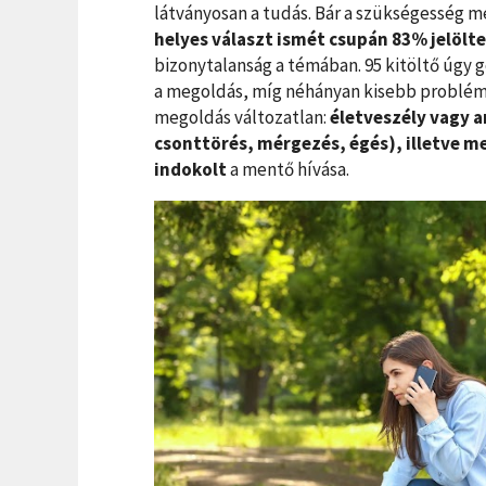
látványosan a tudás. Bár a szükségesség m
helyes választ ismét csupán 83% jelölt
bizonytalanság a témában. 95 kitöltő úgy g
a megoldás, míg néhányan kisebb problémák
megoldás változatlan:
életveszély vagy a
csonttörés, mérgezés, égés), illetve m
indokolt
a mentő hívása.