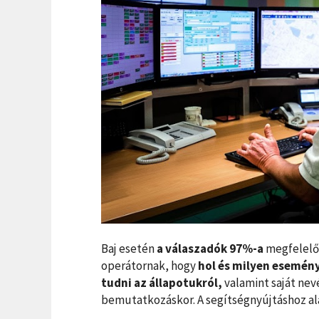
Baj esetén
a válaszadók 97%-a
megfelelő
operátornak, hogy
hol és milyen esemény 
tudni az állapotukról,
valamint saját nev
bemutatkozáskor. A segítségnyújtáshoz al