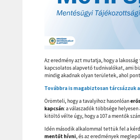
Az eredmény azt mutatja, hogy a lakosság t
kapcsolatos alapvető tudnivalókat, ami bi
mindig akadnak olyan területek, ahol pont
Továbbra is magabiztosan tárcsázzuk a
Örömteli, hogy a tavalyihoz hasonlóan
erő
kapcsán
: a válaszadók többsége helyesen
kitöltő vélte úgy, hogy a 107 a mentők szá
Idén második alkalommal tettük fel a kér
mentőt hívni
, és az eredmények meglepőe