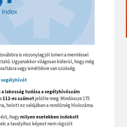
ovábbra is viszonylag jól ismeri a mentéssel
ztató. Ugyanakkor világosan kiderül, hogy még
osításra vagy ismétlésre van szükség.
 segélyhívót
s a lakosság tudása a segélyhívószám
 a
112-es számot
jelölte meg. Mindössze 175
ma, holott ez valójában a rendőrség hívószáma.
dést, hogy
milyen esetekben indokolt
k: a tavalyihoz képest nem rögzült