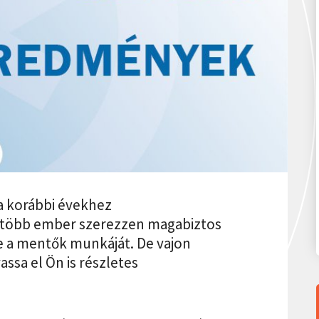
 a korábbi évekhez
l több ember szerezzen magabiztos
e a mentők munkáját. De vajon
ssa el Ön is részletes