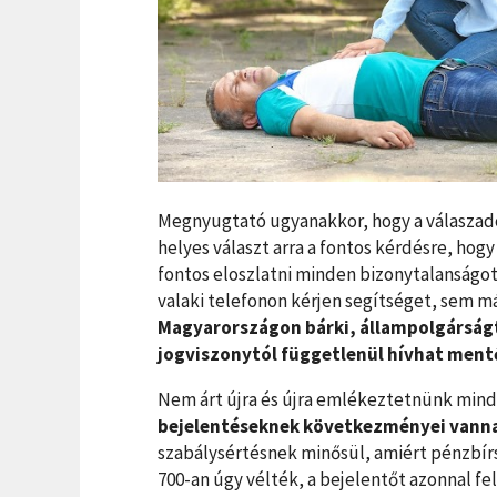
Megnyugtató ugyanakkor, hogy a válaszad
helyes választ arra a fontos kérdésre, hog
fontos eloszlatni minden bizonytalanságot
valaki telefonon kérjen segítséget, sem m
Magyarországon bárki, állampolgárságt
jogviszonytól függetlenül hívhat ment
Nem árt újra és újra emlékeztetnünk mind
bejelentéseknek következményei vann
szabálysértésnek minősül, amiért pénzbír
700-an úgy vélték, a bejelentőt azonnal fe