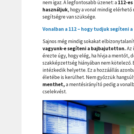
nem igaz. A legfontosabb üzenet: a
112-es
használjuk
, hogy a vonal mindig elérhető
segítségre van szüksége.
Vonalban a 112 – hogy tudjuk segíteni 
Sajnos még mindig sokakat elbizonytalaní
vagyunk-e segíteni a bajbajutotton.
Az 
érezte úgy, hogy elég, ha hívja a mentőt, 
szakképzettség hiányában nem kötelező. El
intézkedik helyette. Ez a hozzáállás azonba
életébe is kerülhet. Nem győzzük hangsúl
menthet,
a mentésirányító pedig a vonalb
cselekvést.