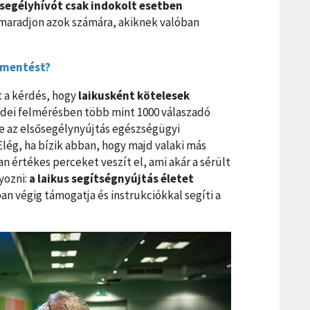
 segélyhívót csak indokolt esetben
 maradjon azok számára, akiknek valóban
a mentést?
t a kérdés, hogy
laikusként kötelesek
idei felmérésben több mint 1000 válaszadó
de az elsősegélynyújtás egészségügyi
ég, ha bízik abban, hogy majd valaki más
n értékes perceket veszít el, ami akár a sérült
yozni:
a laikus segítségnyújtás életet
an végig támogatja és instrukciókkal segíti a