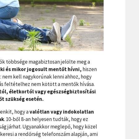
ók többsége magabiztosan jelölte meg a
y
ki és mikor jogosult mentőt hívni,
hiszen
: nem kell nagykorúnak lenni ahhoz, hogy
ás feltételhez nem kötött a mentők hívása.
ól, életkortól vagy egészségbiztosítási
őt szükség esetén.
enkit, hogy a
valótlan vagy indokolatlan
ak
. 10-ből 8-an helyesen tudták, hogy ez
ság járhat. Ugyanakkor meglepő, hogy közel
lkeresi a rendőrség telefonszám alapján, ami