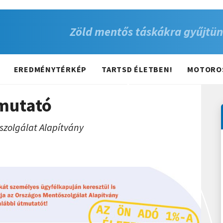
Zöld mentős táskákra gyűjtün
EREDMÉNYTÉRKÉP
TARTSD ÉLETBEN!
MOTORO
mutató
zolgálat Alapítvány