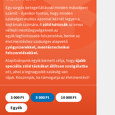
Egy sürgős betegellátásnál minden másodperc
számít - ilyenkor fontos, hogy minden
szükséges eszköz azonnal kéznél legyen a
bajtársak számára. A
zöld hátizsák
az orvos
nélküli mentőegységeknek az
egyik legfontosabb felszerelése, benne az
életmentéshez szükséges alapvető
g
yógyszerekkel, mentéstechnikai
felszerelésekkel.
Alapítványunk egyik kiemelt célja, hogy
újabb
speciális zöld táskákat állítson szolgálatba
ott, ahol a legnagyobb szükség van
rájuk.
Köszönjük, ha támogatja az életmentést!
3 000 Ft
5 000 Ft
10 000 Ft
Egyéb