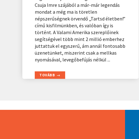
Csuja Imre szájából a már-már legendás
mondat a még ma is töretlen
népszerűségnek örvendő „Tartsd életben!”
című kisfilmünkben, és valóban így is
történt. A Valami Amerika szereplőinek
segítségével több mint 2 millió emberhez
juttattuk el egyszerű, ám annál fontosabb
üzenetünket, miszerint csak a mellkas
nyomásával, levegőbefújás nélkül ...
TOVÁBB