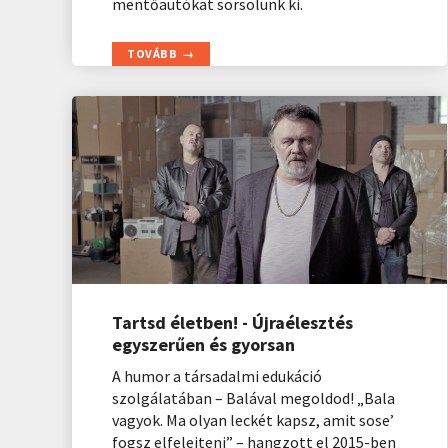
mentőautókat sorsolunk ki.
TOVÁBB
Tartsd életben! - Újraélesztés
egyszerűen és gyorsan
A humor a társadalmi edukáció
szolgálatában – Balával megoldod! „Bala
vagyok. Ma olyan leckét kapsz, amit sose’
fogsz elfelejteni” – hangzott el 2015-ben