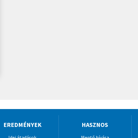
EREDMÉNYEK
HASZNOS
Idei átadások
Mentő hívása