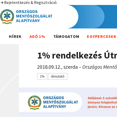
Bejelentkezés & Regisztráció
HÍREK
ADÓ 1%
TÁMOGATOM
EGYPERCESEK
1% rendelkezés Út
2018.09.12., szerda
Országos Mentős
1%
útmutató