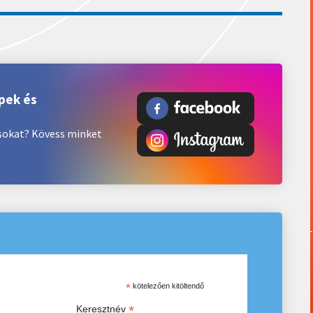
pek és
ásokat? Kövess minket
*
kötelezően kitöltendő
*
Keresztnév