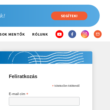
k!
SEGÍTEK!
SOK MENTŐK
RÓLUNK
Feliratkozás
*
kötelezően kitöltendő
*
E-mail cím