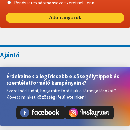
Rendszeres adományozó szeretnék lenni
Adományozok
Érdekelnek a legfrissebb elsősegélytippek és
szemléletformáló kampányaink?
Szeretnéd tudni, hogy mire fordítjuk a támogatásokat?
Kövess minket közösségi felületeinken!