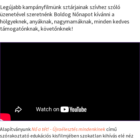
Legújabb kampányfilmünk sztárjainak szívhez szóló
üzenetével szeretnénk Boldog Nőnapot kívánni a
hölgyeknek, anyáknak, nagymamáknak, minden kedves
támogatónknak, követőnknek!
Alapítványunk
Nő a tét! - Újraélesztés mindenkinek
című
szórakoztató edukációs kisfilmjében szokatlan kihívás elé néz