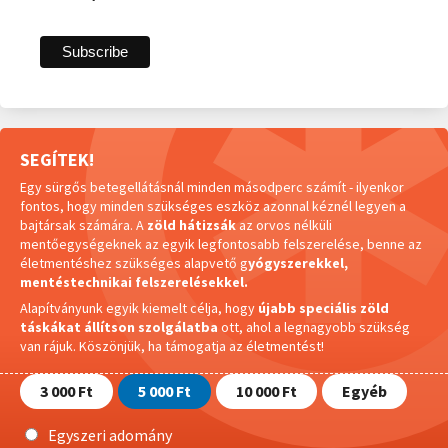
SEGÍTEK!
Egy sürgős betegellátásnál minden másodperc számít - ilyenkor
fontos, hogy minden szükséges eszköz azonnal kéznél legyen a
bajtársak számára. A
zöld hátizsák
az orvos nélküli
mentőegységeknek az egyik legfontosabb felszerelése, benne az
életmentéshez szükséges alapvető g
yógyszerekkel,
mentéstechnikai felszerelésekkel.
Alapítványunk egyik kiemelt célja, hogy
újabb speciális zöld
táskákat állítson szolgálatba
ott, ahol a legnagyobb szükség
van rájuk.
Köszönjük, ha támogatja az életmentést!
3 000 Ft
5 000 Ft
10 000 Ft
Egyéb
Egyszeri adomány