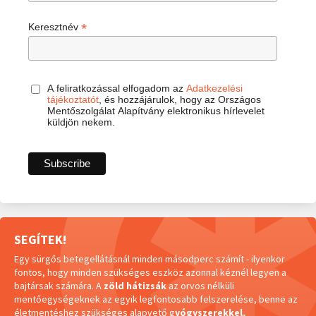
*
Keresztnév
A feliratkozással elfogadom az
Adatkezelési
tájékoztatót
, és hozzájárulok, hogy az Országos
Mentőszolgálat Alapítvány elektronikus hírlevelet
küldjön nekem.
SEGÍTEK!
Egy sürgős betegellátásnál minden másodperc számít - ilyenkor
fontos, hogy minden szükséges eszköz azonnal kéznél legyen a
bajtársak számára. A
zöld hátizsák
az orvos nélküli
mentőegységeknek az egyik legfontosabb felszerelése, benne az
életmentéshez szükséges alapvető g
yógyszerekkel,