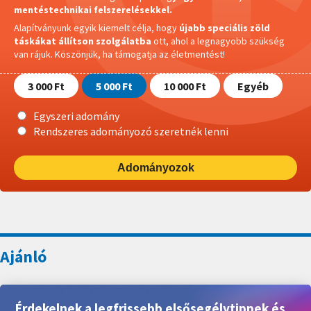
mentéstechnikai felszerelésekkel.
Alapítványunk egyik kiemelt célja, hogy
újabb speciális zöld
táskákat állítson szolgálatba
ott, ahol a legnagyobb szükség
van rájuk.
Köszönjük, ha támogatja az életmentést!
3 000 Ft
5 000 Ft
10 000 Ft
Egyéb
Egyszeri adomány
Rendszeres adományozó szeretnék lenni
Adományozok
Érdekelnek a legfrissebb elsősegélytippek és