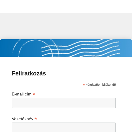
Feliratkozás
*
kötelezően kitöltendő
*
E-mail cím
*
Vezetéknév