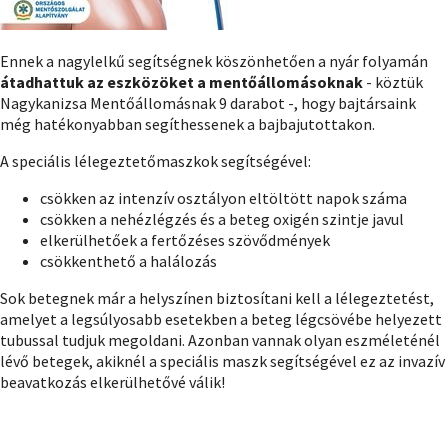
Ennek a nagylelkű segítségnek köszönhetően a nyár folyamán
átadhattuk az eszközöket a mentőállomásoknak
- köztük
Nagykanizsa Mentőállomásnak 9 darabot -, hogy bajtársaink
még hatékonyabban segíthessenek a bajbajutottakon.
A speciális lélegeztetőmaszkok segítségével:
csökken az intenzív osztályon eltöltött napok száma
csökken a nehézlégzés és a beteg oxigén szintje javul
elkerülhetőek a fertőzéses szövődmények
csökkenthető a halálozás
Sok betegnek már a helyszínen biztosítani kell a lélegeztetést,
amelyet a legsúlyosabb esetekben a beteg légcsövébe helyezett
tubussal tudjuk megoldani. Azonban vannak olyan eszméleténél
lévő betegek, akiknél a speciális maszk segítségével ez az invazív
beavatkozás elkerülhetővé válik!