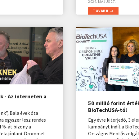
2024. MÁJUS 27.
TOVÁBB
 - Az interneten a
50 millió forint érté
BioTechUSA-tól
nk”, Bala évek óta
ha egyszer lesz rendes
Egy évre kiterjedő, 3 el
1%-át bizony a
kampányt indít a BioTe
felajánlani. Örömmel
Országos Mentőszolgála