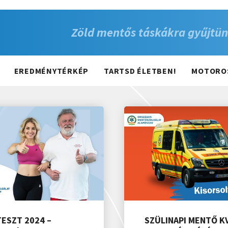
Zöld mentős táskákra gyűjtün
EREDMÉNYTÉRKÉP
TARTSD ÉLETBEN!
MOTORO
TESZT 2024 –
SZÜLINAPI MENTŐ KV