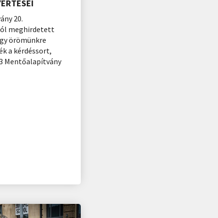
YERTESEI
ány 20.
ból meghirdetett
agy örömünkre
ék a kérdéssort,
 3 Mentőalapítvány