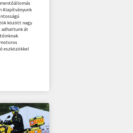
i mentőállomás
n Alapítványunk
fontosságú
zök között nagy
t adhattunk át
atóinknak
őmotoros
ló eszközökkel