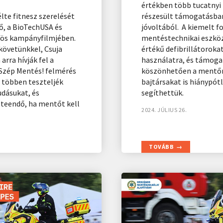
értékben több tucatny
lte fitnesz szerelését
részesült támogatásba
ő, a BioTechUSA és
jóvoltából. A kiemelt 
zös kampányfilmjében.
mentéstechnikai eszkö
követünkkel, Csuja
értékű defibrillátoroka
arra hívják fel a
használatra, és támog
 Szép Mentés! felmérés
köszönhetően a ment
l többen teszteljék
bajtársakat is hiánypót
dásukat, és
segíthettük.
 teendő, ha mentőt kell
2024. JÚLIUS 26.
TOVÁBB