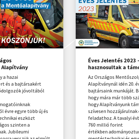
zágos
Éves Jelentés 2023 -
 Alapítvány
hasznosultak a tám
y a hazai
Az Országos Mentőszol
 és a bajtársakért
Alapítványnál idén 20. é
ődolgozók jóvoltából
bajtársaink munkáját. 
hogy mára már több szá
ámogatóinknak
hogy Alapítványunk tá
l évre egyre több új és
szívesen hozzájárulnak
echnikai eszközt
feladathoz. A tavalyi é
ágos szinten a
760 millió forint
k. Jubileumi
értékben adományoztu
sorra vesszük az elmúlt
mentéstechnikai és egy