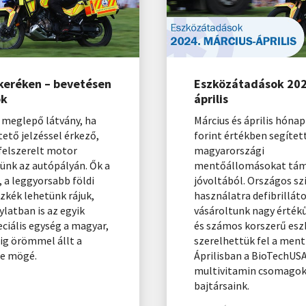
 keréken – bevetésen
Eszközátadások 202
ok
április
 meglepő látvány, ha
Március és április hónap
tő jelzéssel érkező,
forint értékben segítet
felszerelt motor
magyarországi
ünk az autópályán. Ők a
mentőállomásokat tá
a leggyorsabb földi
jóvoltából. Országos sz
kék lehetünk rájuk,
használatra defibrillát
ylatban is az egyik
vásároltunk nagy érték
ciális egység a magyar,
és számos korszerű esz
ig örömmel állt a
szerelhettük fel a men
se mögé.
Áprilisban a BioTechUSA
multivitamin csomagoka
bajtársaink.