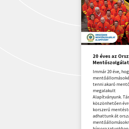
20 éves az Ors
Mentőszolgálat
Immár 20 éve, hog
mentőállomásokért
tenni akaró ment
megalakult
Alapítványunk. T
köszönhetően évrő
korszerű mentést
adhattunk át orsz
mentőállomásokna
hírsorozatunkban 