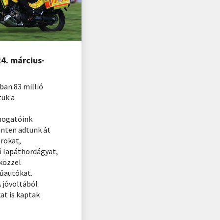
4. március-
ban 83 millió
tük a
mogatóink
inten adtunk át
orokat,
ű lapáthordágyat,
közzel
tűautókat.
 jóvoltából
t is kaptak