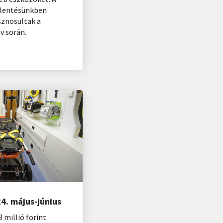
jelentésünkben
znosultak a
v során.
4. május-június
3 millió forint