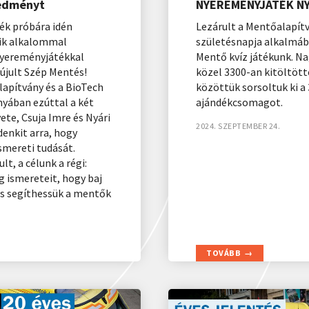
redményt
NYEREMÉNYJÁTÉK N
ék próbára idén
Lezárult a Mentőalapítv
dik alkalommal
születésnapja alkalmá
nyereményjátékkal
Mentő kvíz játékunk. N
jult Szép Mentés!
közel 3300-an kitöltött
lapítvány és a BioTech
közöttük sorsoltuk ki a
yában ezúttal a két
ajándékcsomagot.
te, Csuja Imre és Nyári
2024. SZEPTEMBER 24.
enkit arra, hogy
smereti tudását.
t, a célunk a régi:
g ismereteit, hogy baj
s segíthessük a mentők
TOVÁBB