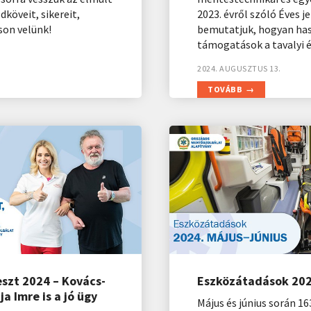
dköveit, sikereit,
2023. évről szóló Éves 
son velünk!
bemutatjuk, hogyan has
támogatások a tavalyi é
2024. AUGUSZTUS 13.
TOVÁBB
eszt 2024 – Kovács-
Eszközátadások 202
ja Imre is a jó ügy
Május és június során 16