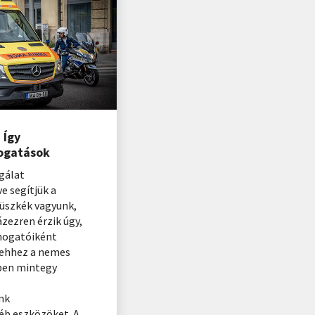
 Így
ogatások
gálat
ve segítjük a
Büszkék vagyunk,
zezren érzik úgy,
mogatóiként
 ehhez a nemes
vben mintegy
nk
éb eszközöket. A