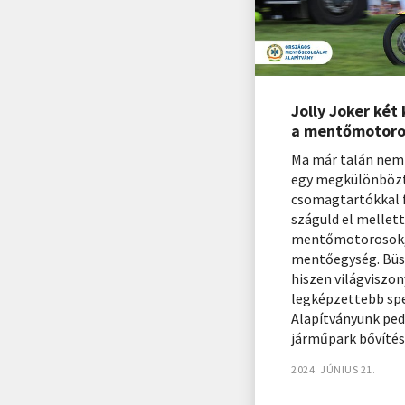
Jolly Joker két
a mentőmotor
Ma már talán nem
egy megkülönbözte
csomagtartókkal 
száguld el mellett
mentőmotorosok, 
mentőegység. Büsz
hiszen világviszon
legképzettebb spe
Alapítványunk ped
járműpark bővíté
2024. JÚNIUS 21.