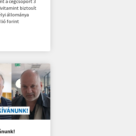
nt a cégcsoport 3
vitamint biztosít
lyi állománya
ió forint
ánunk!