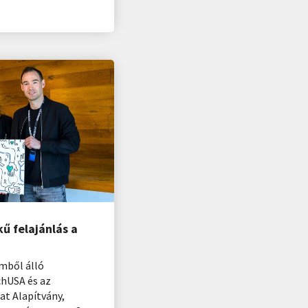
kű felajánlás a
emből álló
chUSA és az
t Alapítvány,