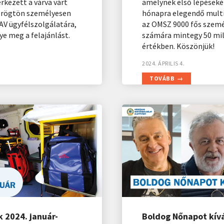
rkezett a várva várt
amelynek első lépéseké
l rögtön személyesen
hónapra elegendő multi
AV ügyfélszolgálatára,
az OMSZ 9000 fős szemé
e meg a felajánlást.
számára mintegy 50 mill
értékben. Köszönjük!
2024. ÁPRILIS 4.
TOVÁBB
 2024. január-
Boldog Nőnapot kív