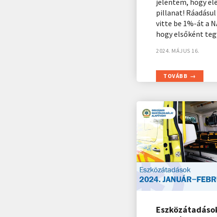
jelentem, hogy elé
pillanat! Ráadásu
vitte be 1%-át a N
hogy elsőként tegy
2024. MÁJUS 16.
TOVÁBB
Eszközátadások