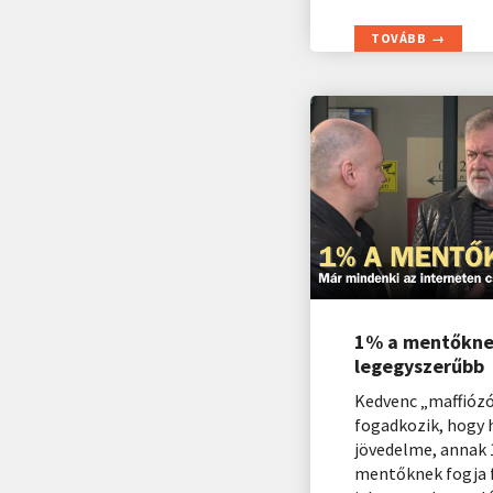
TOVÁBB
1% a mentőknek
legegyszerűbb
Kedvenc „maffiózó
fogadkozik, hogy 
jövedelme, annak 
mentőknek fogja 