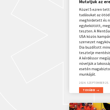
Mutatjuk az e
Közel 5 ezren tett
tudásukat az ötö
meghirdetett és 
egybekötött, megú
teszten. A Mentőa
USA közös kampán
szervezet nagyköve
Dia buzdított mind
tesztelje mentési
A kérdéssor megújul
növeljük a lakossá
esetén magabizto
munkáját.
2024. SZEPTEMBER 25.
TOVÁBB