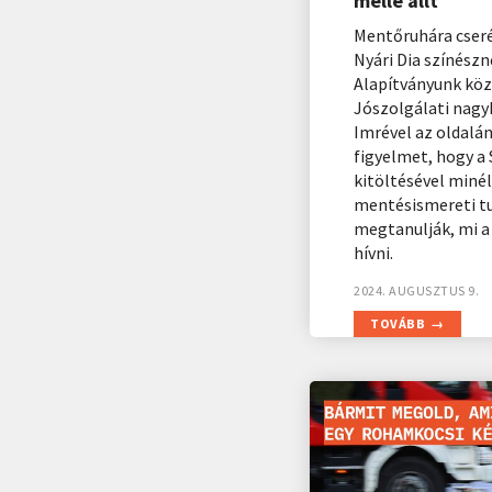
mellé állt
Mentőruhára cseré
Nyári Dia színészn
Alapítványunk kö
Jószolgálati nagy
Imrével az oldalán 
figyelmet, hogy a
kitöltésével miné
mentésismereti tu
megtanulják, mi a
hívni.
2024. AUGUSZTUS 9.
TOVÁBB