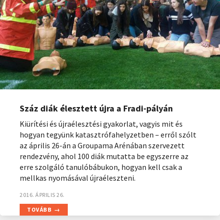
Száz diák élesztett újra a Fradi-pályán
Kiürítési és újraélesztési gyakorlat, vagyis mit és
hogyan tegyünk katasztrófahelyzetben – erről szólt
az április 26-án a Groupama Arénában szervezett
rendezvény, ahol 100 diák mutatta be egyszerre az
erre szolgáló tanulóbábukon, hogyan kell csak a
mellkas nyomásával újraéleszteni.
2016. ÁPRILIS 26.
TOVÁBB