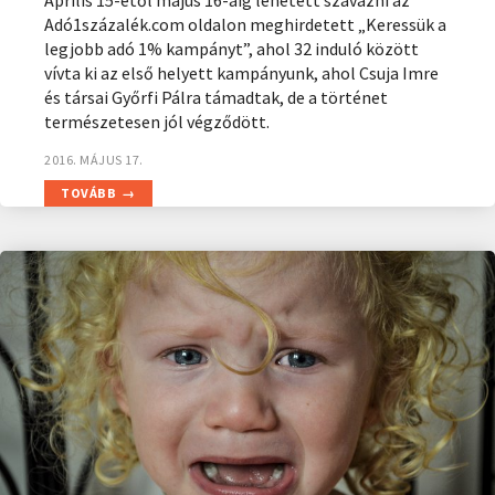
Április 15-étől május 16-áig lehetett szavazni az
Adó1százalék.com oldalon meghirdetett „Keressük a
legjobb adó 1% kampányt”, ahol 32 induló között
vívta ki az első helyett kampányunk, ahol Csuja Imre
és társai Győrfi Pálra támadtak, de a történet
természetesen jól végződött.
2016. MÁJUS 17.
TOVÁBB