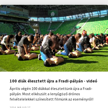
100 diák élesztett újra a Fradi-pályán - videó
Április végén 100 diákkal élesztettünk újra a Fradi-
pályán. Most elkészült a lenyűgöző drónos
felvételelekkel színesített filmünk az eseményről!
2016. MÁJUS 27.