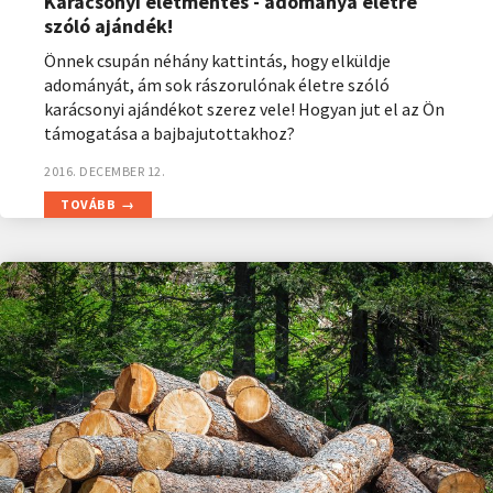
Karácsonyi életmentés - adománya életre
szóló ajándék!
Önnek csupán néhány kattintás, hogy elküldje
adományát, ám sok rászorulónak életre szóló
karácsonyi ajándékot szerez vele! Hogyan jut el az Ön
támogatása a bajbajutottakhoz?
2016. DECEMBER 12.
TOVÁBB