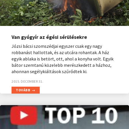
Van gyógyír az égési sérülésekre
Józsi bácsi szomszédjai egyszer csak egy nagy
robbanást hallottak, és az utcára rohantak. A ház
egyik ablaka is betört, ott, ahol a konyha volt. Egyik
bátor szemtanú közelebb merészkedett a házhoz,
ahonnan segélykiáltások szűrődtek ki.
2015. DECEMBER 31.
TOVÁBB