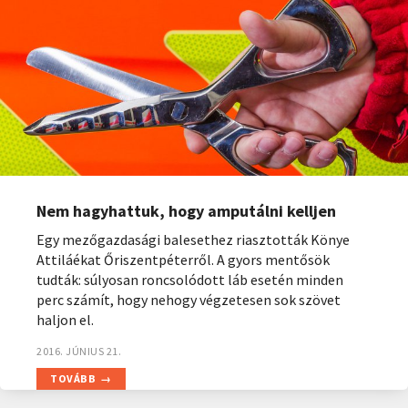
Nem hagyhattuk, hogy amputálni kelljen
Egy mezőgazdasági balesethez riasztották Könye
Attiláékat Őriszentpéterről. A gyors mentősök
tudták: súlyosan roncsolódott láb esetén minden
perc számít, hogy nehogy végzetesen sok szövet
haljon el.
2016. JÚNIUS 21.
TOVÁBB