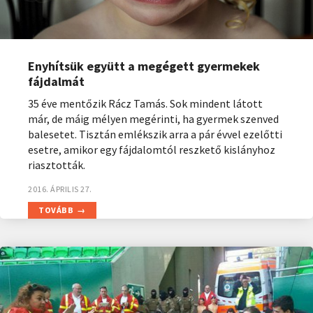
Enyhítsük együtt a megégett gyermekek
fájdalmát
35 éve mentőzik Rácz Tamás. Sok mindent látott
már, de máig mélyen megérinti, ha gyermek szenved
balesetet. Tisztán emlékszik arra a pár évvel ezelőtti
esetre, amikor egy fájdalomtól reszkető kislányhoz
riasztották.
2016. ÁPRILIS 27.
TOVÁBB