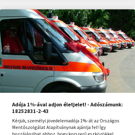
Adója 1%-ával adjon életjelet! - Adószámunk:
18252831-2-43
Kérjük, személyi jövedelemadója 1%-át az Országos
Mentőszolgálat Alapítványnak ajánlja fel! Így
hozzájárulhat ahhoz, hogy korszerű eszközökkel