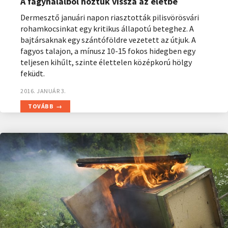
A fagyhalálból hoztuk vissza az életbe
Dermesztő januári napon riasztották pilisvörösvári
rohamkocsinkat egy kritikus állapotú beteghez. A
bajtársaknak egy szántóföldre vezetett az útjuk. A
fagyos talajon, a mínusz 10-15 fokos hidegben egy
teljesen kihűlt, szinte élettelen középkorú hölgy
feküdt.
2016. JANUÁR 3.
TOVÁBB