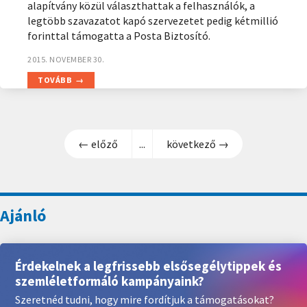
alapítvány közül választhattak a felhasználók, a
legtöbb szavazatot kapó szervezetet pedig kétmillió
forinttal támogatta a Posta Biztosító.
2015. NOVEMBER 30.
TOVÁBB
← előző
...
következő →
Érdekelnek a legfrissebb elsősegélytippek és
szemléletformáló kampányaink?
Szeretnéd tudni, hogy mire fordítjuk a támogatásokat?