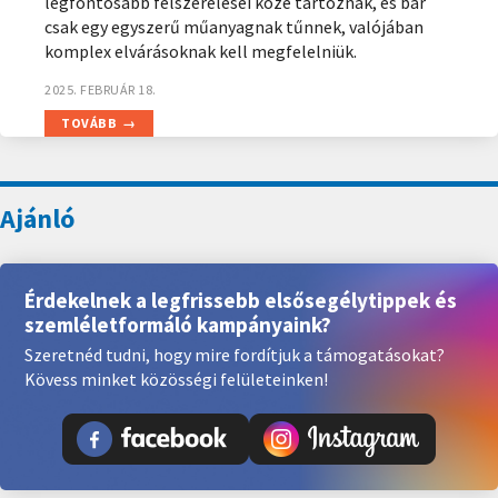
legfontosabb felszerelései közé tartoznak, és bár
csak egy egyszerű műanyagnak tűnnek, valójában
komplex elvárásoknak kell megfelelniük.
2025. FEBRUÁR 18.
TOVÁBB
Érdekelnek a legfrissebb elsősegélytippek és
szemléletformáló kampányaink?
Szeretnéd tudni, hogy mire fordítjuk a támogatásokat?
Kövess minket közösségi felületeinken!