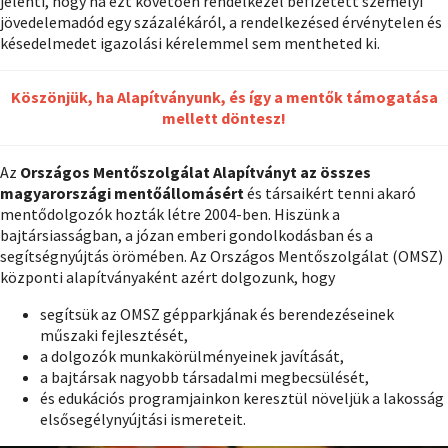
jelenti, hogy ha ezt követően rendelkezel befizetett személyi
jövedelemadód egy százalékáról, a rendelkezésed érvénytelen és
késedelmedet igazolási kérelemmel sem mentheted ki.
Köszönjük, ha Alapítványunk, és így a mentők támogatása
mellett döntesz!
Az
Országos Mentőszolgálat Alapítványt az összes
magyarországi mentőállomásért
és társaikért tenni akaró
mentődolgozók hozták létre 2004-ben. Hiszünk a
bajtársiasságban, a józan emberi gondolkodásban és a
segítségnyújtás örömében. Az Országos Mentőszolgálat (OMSZ)
központi alapítványaként azért dolgozunk, hogy
segítsük az OMSZ gépparkjának és berendezéseinek
műszaki fejlesztését,
a dolgozók munkakörülményeinek javítását,
a bajtársak nagyobb társadalmi megbecsülését,
és edukációs programjainkon keresztül növeljük a lakosság
elsősegélynyújtási ismereteit.