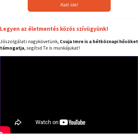
Legyen az életmentés közös szívügyünk!
Jószolgálati nagykövetünk,
Csuja Imre is a hétköznapi hősöket
támogatja
, segítsd Te is munkájukat!