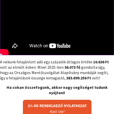
A nekünk felajánlott adó egy százalék átlagos értéke
10.636 Ft
volt az elmúlt évben. Mivel 2025-ben
36.073 fő
gondolta úgy,
hogy az Országos Mentőszolgálat Alapítvány munkáját segíti,
így a felajánlások összege kimagasló,
383.699.256 Ft
volt!
Ha sokan összefogunk, akkor nagy segítséget tudunk
nyújtani!