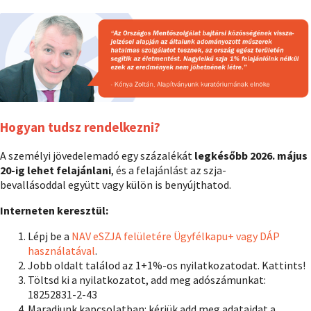
Hogyan tudsz rendelkezni?
A személyi jövedelemadó egy százalékát
legkésőbb 2026. május
20-ig lehet felajánlani
, és a felajánlást az szja-
bevallásoddal együtt vagy külön is benyújthatod.
Interneten keresztül:
Lépj be a
NAV eSZJA felületére Ügyfélkapu+ vagy DÁP
használatával
.
Jobb oldalt találod az 1+1%-os nyilatkozatodat. Kattints!
Töltsd ki a nyilatkozatot, add meg adószámunkat:
18252831-2-43
Maradjunk kapcsolatban: kérjük add meg adataidat a