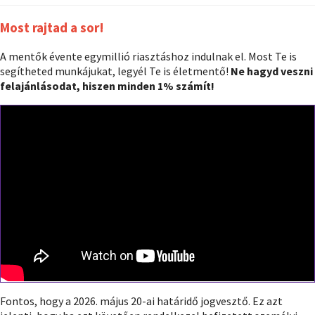
Most rajtad a sor!
A mentők évente egymillió riasztáshoz indulnak el. Most Te is
segítheted munkájukat, legyél Te is életmentő!
Ne hagyd veszni
felajánlásodat, hiszen minden 1% számít!
Fontos, hogy a 2026. május 20-ai határidő jogvesztő. Ez azt