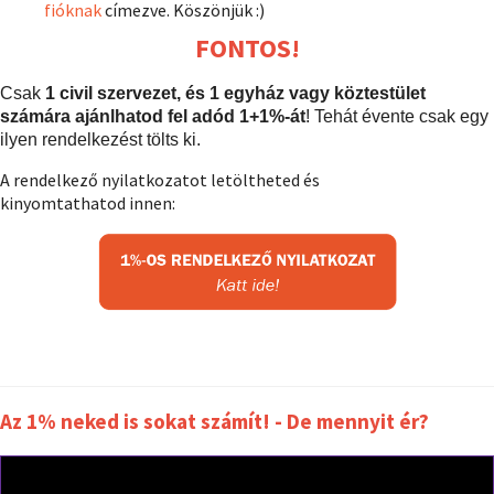
fióknak
címezve. Köszönjük :)
FONTOS!
Csak
1 civil szervezet, és 1 egyház vagy köztestület
számára ajánlhatod fel adód 1+1%-át
! Tehát évente csak egy
ilyen rendelkezést tölts ki.
A rendelkező nyilatkozatot letöltheted és
kinyomtathatod innen:
Az 1% neked is sokat számít! - De mennyit ér?