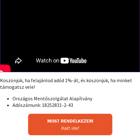
Köszönjük, ha felajánlod adód 1%-át, és köszönjük, ha minket
támogatsz vele!
Országos Mentőszolgálat Alapítvány
Adószámunk: 18252831-2-43