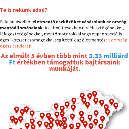
Te is nekünk adod?
Felajánlásodból
életmentő eszközöket vásárolunk az ország
mentőállomásainak.
Az elmúlt években újraélesztőgépekkel,
lélegeztetőgépekkel, mentőmotorokkal vagy éppen speciális
égési kötszer csomagokkal segítettük az életmentést
az ország
egész területén.
Az elmúlt 5 évben több mint
3,33 milliárd
Ft
értékben támogattuk bajtársaink
munkáját.