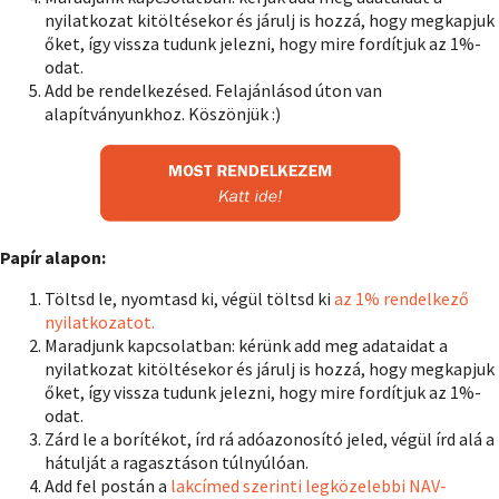
nyilatkozat kitöltésekor és járulj is hozzá, hogy megkapjuk
őket, így vissza tudunk jelezni, hogy mire fordítjuk az 1%-
odat.
Add be rendelkezésed. Felajánlásod úton van
alapítványunkhoz. Köszönjük :)
Papír alapon:
Töltsd le, nyomtasd ki, végül töltsd ki
az 1% rendelkező
nyilatkozatot.
Maradjunk kapcsolatban: kérünk add meg adataidat a
nyilatkozat kitöltésekor és járulj is hozzá, hogy megkapjuk
őket, így vissza tudunk jelezni, hogy mire fordítjuk az 1%-
odat.
Zárd le a borítékot, írd rá adóazonosító jeled, végül írd alá a
hátulját a ragasztáson túlnyúlóan.
Add fel postán a
lakcímed szerinti legközelebbi NAV-