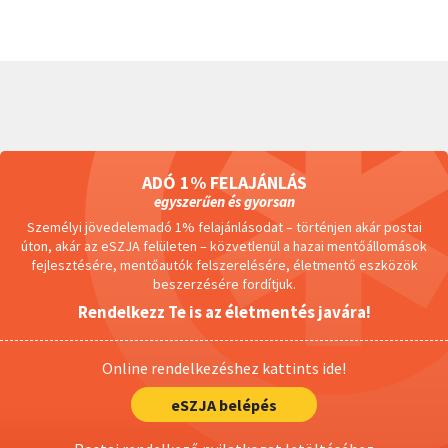
ADÓ 1% FELAJÁNLÁS
egyszerűen és gyorsan
Személyi jövedelemadó 1% felajánlásodat – történjen akár postai
úton, akár az eSZJA felületen – közvetlenül a hazai mentőállomások
fejlesztésére, mentőautók felszerelésére, életmentő eszközök
beszerzésére fordítjuk.
Rendelkezz Te is az életmentés javára!
Online rendelkezéshez kattints ide!
eSZJA belépés