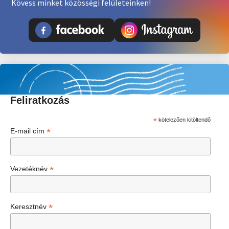
Kövess minket közösségi felületeinken!
Feliratkozás
*
kötelezően kitöltendő
*
E-mail cím
*
Vezetéknév
*
Keresztnév