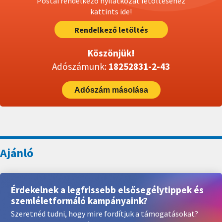
Postai rendelkező nyilatkozat letöltéséhez
kattints ide!
Rendelkező letöltés
Köszönjük!
Adószámunk:
18252831-2-43
Adószám másolása
Érdekelnek a legfrissebb elsősegélytippek és
szemléletformáló kampányaink?
Szeretnéd tudni, hogy mire fordítjuk a támogatásokat?