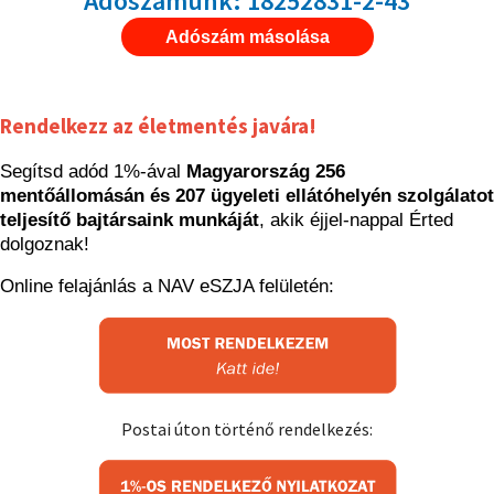
Adószámunk: 18252831-2-43
Adószám másolása
Rendelkezz az életmentés javára!
Segítsd adód 1%-ával
Magyarország 256
mentőállomásán és 207 ügyeleti ellátóhelyén szolgálatot
teljesítő bajtársaink munkáját
, akik éjjel-nappal Érted
dolgoznak!
Online felajánlás a NAV eSZJA felületén:
Postai úton történő rendelkezés: