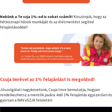
Nekünk a Te szja 1%-od is sokat számít!
Köszönjük, hogy az
hétköznapi hősök munkáját és az életmentést segíted
felajánlásoddal!
Csuja Imrével az 1% felajánlást is megoldod!
Jószolgálati nagykövetünk, Csuja Imre bemutatja, hogyan
rendelkezhetsz a mentők javára. Adó 1% felajánlás egyszerűen és
gyorsan a NAV eSZJA felületén: